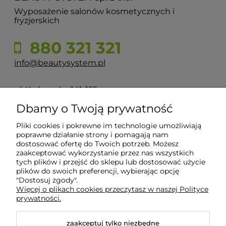
Wyposażenie salonów kosmetycznych i
fryzjerskich
880 321 321
info@beautysystem.pl
ul. Krakowska 141-155
50-428 Wrocław
Dbamy o Twoją prywatność
Pliki cookies i pokrewne im technologie umożliwiają
POMOC
poprawne działanie strony i pomagają nam
dostosować ofertę do Twoich potrzeb. Możesz
zaakceptować wykorzystanie przez nas wszystkich
tych plików i przejść do sklepu lub dostosować użycie
INFORMACJE
plików do swoich preferencji, wybierając opcję
"Dostosuj zgody".
Więcej o plikach cookies przeczytasz w naszej Polityce
O NAS
prywatności.
zaakceptuj tylko niezbędne