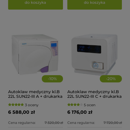
do koszyka
do koszyka
-
10
%
-
20
%
Autoklaw medyczny kl.B
Autoklaw medyczny kl.B
22L SUN22-III A + drukarka
22L SUN22-III C + drukarka
3 oceny
5 ocen
6 588,00 zł
6 176,00 zł
Cena regularna:
7 320,00 zł
Cena regularna:
7 720,00 zł