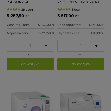
23L SUN23-II
23L SUN23-II + drukarka
29 ocen
5 ocen
5 287,50 zł
5 517,00 zł
Cena regularna:
5 875,00 zł
Cena regularna:
6 130,00 zł
Najniższa cena:
5 377,50 zł
Najniższa cena:
5 607,00 zł
-
+
-
+
szt.
szt.
do koszyka
do koszyka