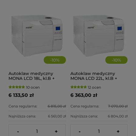
-
10
%
-
10
%
Autoklaw medyczny
Autoklaw medyczny
MONA LCD 18L, kl.B +
MONA LCD 22L, kl.B +
drukarka
drukarka
10 ocen
12 ocen
6 133,50 zł
6 363,00 zł
Cena regularna:
6 815,00 zł
Cena regularna:
7 070,00 zł
Najniższa cena:
6 561,00 zł
Najniższa cena:
6 804,00 zł
-
+
-
+