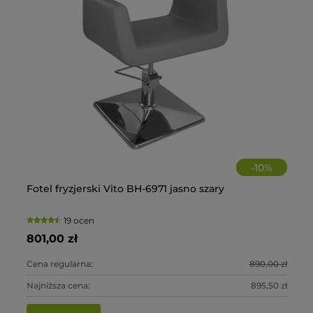
-
10
%
Fotel fryzjerski Vito BH-6971 jasno szary
Au
Fo
La
+C
19 ocen
801,00 zł
6 
2 
28
0 zł
Cena regularna:
890,00 zł
Ce
Ce
Ce
0 zł
Najniższa cena:
895,50 zł
Na
Na
Na