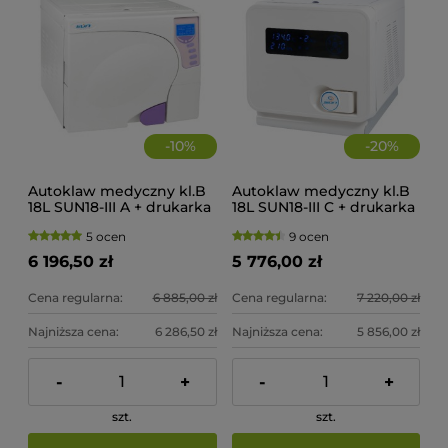
-
10
%
-
20
%
Autoklaw medyczny kl.B
Autoklaw medyczny kl.B
18L SUN18-III A + drukarka
18L SUN18-III C + drukarka
5 ocen
9 ocen
6 196,50 zł
5 776,00 zł
Cena regularna:
6 885,00 zł
Cena regularna:
7 220,00 zł
Najniższa cena:
6 286,50 zł
Najniższa cena:
5 856,00 zł
-
+
-
+
szt.
szt.