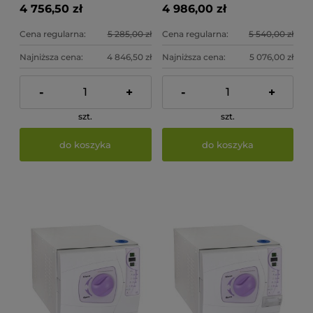
4 756,50 zł
4 986,00 zł
Cena regularna:
5 285,00 zł
Cena regularna:
5 540,00 zł
Najniższa cena:
4 846,50 zł
Najniższa cena:
5 076,00 zł
-
+
-
+
szt.
szt.
do koszyka
do koszyka