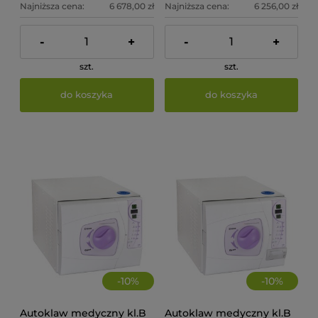
Najniższa cena:
6 678,00 zł
Najniższa cena:
6 256,00 zł
-
+
-
+
szt.
szt.
do koszyka
do koszyka
-
10
%
-
10
%
Autoklaw medyczny kl.B
Autoklaw medyczny kl.B