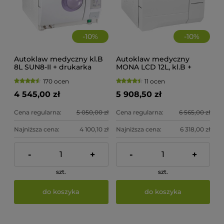
-
10
%
-
10
%
Autoklaw medyczny kl.B
Autoklaw medyczny
8L SUN8-II + drukarka
MONA LCD 12L, kl.B +
drukarka
170 ocen
11 ocen
4 545,00 zł
5 908,50 zł
Cena regularna:
5 050,00 zł
Cena regularna:
6 565,00 zł
Najniższa cena:
4 100,10 zł
Najniższa cena:
6 318,00 zł
-
+
-
+
szt.
szt.
do koszyka
do koszyka