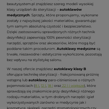
beautysystem.pl znajdziesz szereg modeli wysokiej
klasy urządzeń do sterylizacji –
autoklawów
medycznych
. Sprzęty, które proponujemy, wykonane
zostały z najwyższej jakości materiałów, gwarantując
tym samym absolutną czystość i bezpieczeństwo.
Dzięki zastosowaniu sprawdzonych różnych technik
dezynfekcji zapewniają 100% pewności sterylizacji
narzędzi, sprzętów oraz akcesoriów, które mogą być
poddane takim procedurom.
Autoklawy medyczne
są
trwałe, niezawodne i estetycznie wykończone, pozostają
bez wpływu na stylistykę salonu.
W naszej ofercie znajdziesz
autoklawy klasy B
oferujące technikę sterylizacji - frakcjonowaną próżnię
wstępną lub
autoklawy
paro-ciśnieniowe o różnych
pojemnościach (
8 l
,
12 l
,
18 l
oraz
22 l i większe
), które
sprawdzają się znakomicie przy dezynfekcji różnego
rodzaju materiałów, w tym drobnych narzędzi: igieł
wykorzystywanych zarówno w medycynie jak i
kosmetyce, skalpeli, narzędzi stomatologicznych czy