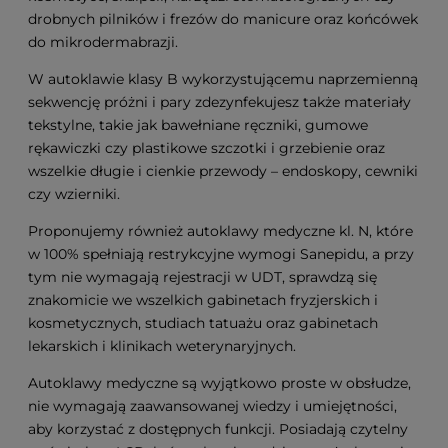
drobnych pilników i frezów do manicure oraz końcówek
do mikrodermabrazji.
W autoklawie klasy B wykorzystującemu naprzemienną
sekwencję próżni i pary zdezynfekujesz także materiały
tekstylne, takie jak bawełniane ręczniki, gumowe
rękawiczki czy plastikowe szczotki i grzebienie oraz
wszelkie długie i cienkie przewody – endoskopy, cewniki
czy wzierniki.
Proponujemy również autoklawy medyczne kl. N, które
w 100% spełniają restrykcyjne wymogi Sanepidu, a przy
tym nie wymagają rejestracji w UDT, sprawdzą się
znakomicie we wszelkich gabinetach fryzjerskich i
kosmetycznych, studiach tatuażu oraz gabinetach
lekarskich i klinikach weterynaryjnych.
Autoklawy medyczne są wyjątkowo proste w obsłudze,
nie wymagają zaawansowanej wiedzy i umiejętności,
aby korzystać z dostępnych funkcji. Posiadają czytelny