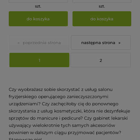
szt.
szt.
do koszyka
do koszyka
«
»
1
2
Czy wyobrażasz sobie skorzystać z usług salonu
fryzjerskiego operującego zanieczyszczonymi
urządzeniami? Czy zachęciłoby cię do ponownego
skorzystania z usług kosmetyczki, która nie dezynfekuje
sprzętów do manicure i pedicure? Czy gabinet lekarski
używający wielokrotnie tych samych akcesoriów
powinien w dalszym ciągu przyjmować pacjentów?
Stanowczo nie!